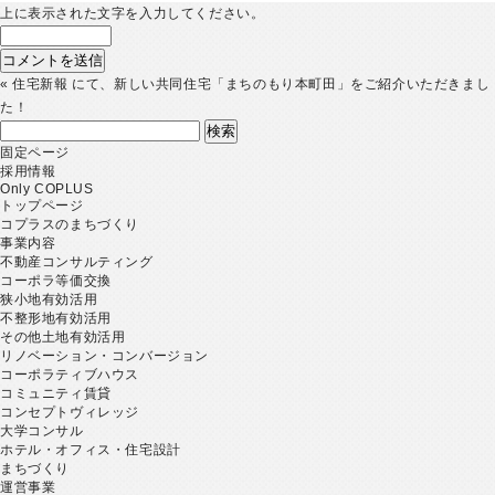
上に表示された文字を入力してください。
«
住宅新報 にて、新しい共同住宅「まちのもり本町田」をご紹介いただきまし
た！
検
索:
固定ページ
採用情報
Only COPLUS
トップページ
コプラスのまちづくり
事業内容
不動産コンサルティング
コーポラ等価交換
狭小地有効活用
不整形地有効活用
その他土地有効活用
リノベーション・コンバージョン
コーポラティブハウス
コミュニティ賃貸
コンセプトヴィレッジ
大学コンサル
ホテル・オフィス・住宅設計
まちづくり
運営事業