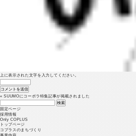
上に表示された文字を入力してください。
«
SUUMOにコーポラ特集記事が掲載されました
検
索:
固定ページ
採用情報
Only COPLUS
トップページ
コプラスのまちづくり
事業内容