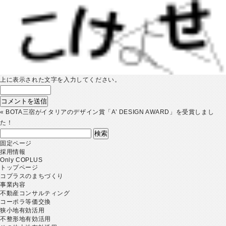
上に表示された文字を入力してください。
«
BOTA三宿がイタリアのデザイン賞「A’ DESIGN AWARD」を受賞しまし
た！
検
索:
固定ページ
採用情報
Only COPLUS
トップページ
コプラスのまちづくり
事業内容
不動産コンサルティング
コーポラ等価交換
狭小地有効活用
不整形地有効活用