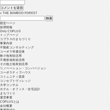
«
THE BAMBOO FOREST
検
索:
固定ページ
採用情報
Only COPLUS
トップページ
コプラスのまちづくり
事業内容
不動産コンサルティング
コーポラ等価交換
狭小地有効活用
不整形地有効活用
その他土地有効活用
リノベーション・コンバージョン
コーポラティブハウス
コミュニティ賃貸
コンセプトヴィレッジ
大学コンサル
ホテル・オフィス・住宅設計
まちづくり
運営事業
COPLUSとは
会社概要