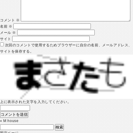
コメント
※
名前
※
メール
※
サイト
次回のコメントで使用するためブラウザーに自分の名前、メールアドレス、
サイトを保存する。
上に表示された文字を入力してください。
«
M house
検
索:
固定ページ