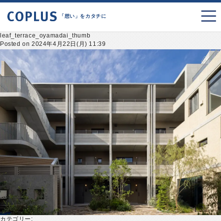
「想い」をカタチに
leaf_terrace_oyamadai_thumb
Posted on 2024年4月22日(月) 11:39
カテゴリー: