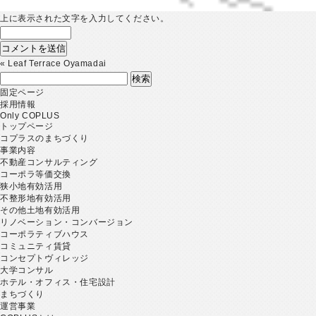
上に表示された文字を入力してください。
«
Leaf Terrace Oyamadai
検
索:
固定ページ
採用情報
Only COPLUS
トップページ
コプラスのまちづくり
事業内容
不動産コンサルティング
コーポラ等価交換
狭小地有効活用
不整形地有効活用
その他土地有効活用
リノベーション・コンバージョン
コーポラティブハウス
コミュニティ賃貸
コンセプトヴィレッジ
大学コンサル
ホテル・オフィス・住宅設計
まちづくり
運営事業