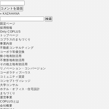
«
KAZAHANA
検
索:
固定ページ
採用情報
Only COPLUS
トップページ
コプラスのまちづくり
事業内容
不動産コンサルティング
コーポラ等価交換
狭小地有効活用
不整形地有効活用
その他土地有効活用
リノベーション・コンバージョン
コーポラティブハウス
コミュニティ賃貸
コンセプトヴィレッジ
大学コンサル
ホテル・オフィス・住宅設計
まちづくり
運営事業
COPLUSとは
会社概要