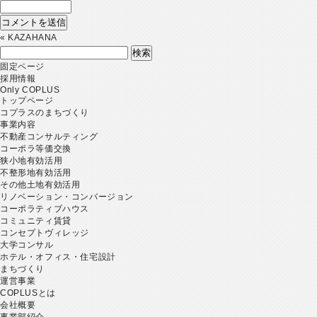
«
KAZAHANA
検
索:
固定ページ
採用情報
Only COPLUS
トップページ
コプラスのまちづくり
事業内容
不動産コンサルティング
コーポラ等価交換
狭小地有効活用
不整形地有効活用
その他土地有効活用
リノベーション・コンバージョン
コーポラティブハウス
コミュニティ賃貸
コンセプトヴィレッジ
大学コンサル
ホテル・オフィス・住宅設計
まちづくり
運営事業
COPLUSとは
会社概要