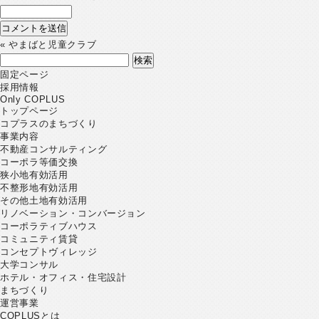
«
やまばと児童クラブ
検
索:
固定ページ
採用情報
Only COPLUS
トップページ
コプラスのまちづくり
事業内容
不動産コンサルティング
コーポラ等価交換
狭小地有効活用
不整形地有効活用
その他土地有効活用
リノベーション・コンバージョン
コーポラティブハウス
コミュニティ賃貸
コンセプトヴィレッジ
大学コンサル
ホテル・オフィス・住宅設計
まちづくり
運営事業
COPLUSとは