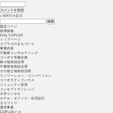
«
NIFIT小石川
検
索:
固定ページ
採用情報
Only COPLUS
トップページ
コプラスのまちづくり
事業内容
不動産コンサルティング
コーポラ等価交換
狭小地有効活用
不整形地有効活用
その他土地有効活用
リノベーション・コンバージョン
コーポラティブハウス
コミュニティ賃貸
コンセプトヴィレッジ
大学コンサル
ホテル・オフィス・住宅設計
まちづくり
運営事業
COPLUSとは