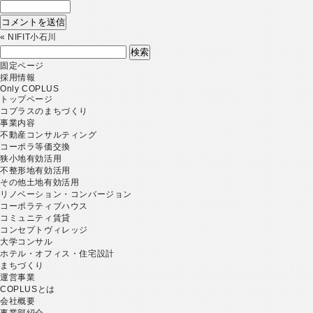
«
NIFIT小石川
検
索:
固定ページ
採用情報
Only COPLUS
トップページ
コプラスのまちづくり
事業内容
不動産コンサルティング
コーポラ等価交換
狭小地有効活用
不整形地有効活用
その他土地有効活用
リノベーション・コンバージョン
コーポラティブハウス
コミュニティ賃貸
コンセプトヴィレッジ
大学コンサル
ホテル・オフィス・住宅設計
まちづくり
運営事業
COPLUSとは
会社概要