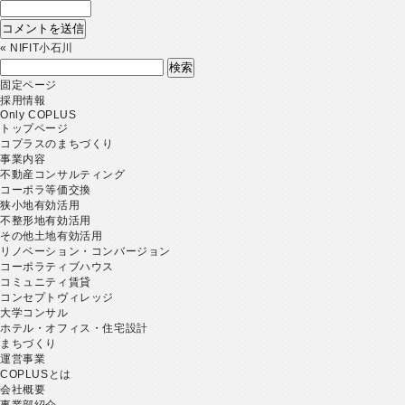
«
NIFIT小石川
検
索:
固定ページ
採用情報
Only COPLUS
トップページ
コプラスのまちづくり
事業内容
不動産コンサルティング
コーポラ等価交換
狭小地有効活用
不整形地有効活用
その他土地有効活用
リノベーション・コンバージョン
コーポラティブハウス
コミュニティ賃貸
コンセプトヴィレッジ
大学コンサル
ホテル・オフィス・住宅設計
まちづくり
運営事業
COPLUSとは
会社概要