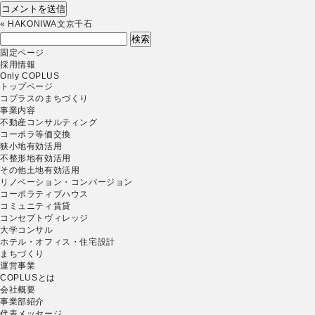
«
HAKONIWA文京千石
検
索:
固定ページ
採用情報
Only COPLUS
トップページ
コプラスのまちづくり
事業内容
不動産コンサルティング
コーポラ等価交換
狭小地有効活用
不整形地有効活用
その他土地有効活用
リノベーション・コンバージョン
コーポラティブハウス
コミュニティ賃貸
コンセプトヴィレッジ
大学コンサル
ホテル・オフィス・住宅設計
まちづくり
運営事業
COPLUSとは
会社概要
事業部紹介
代表メッセージ