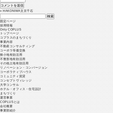
«
HAKONIWA文京千石
検
索:
固定ページ
採用情報
Only COPLUS
トップページ
コプラスのまちづくり
事業内容
不動産コンサルティング
コーポラ等価交換
狭小地有効活用
不整形地有効活用
その他土地有効活用
リノベーション・コンバージョン
コーポラティブハウス
コミュニティ賃貸
コンセプトヴィレッジ
大学コンサル
ホテル・オフィス・住宅設計
まちづくり
運営事業
COPLUSとは
会社概要
事業部紹介