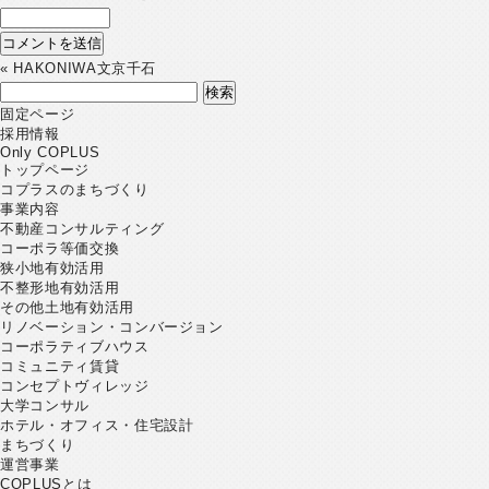
«
HAKONIWA文京千石
検
索:
固定ページ
採用情報
Only COPLUS
トップページ
コプラスのまちづくり
事業内容
不動産コンサルティング
コーポラ等価交換
狭小地有効活用
不整形地有効活用
その他土地有効活用
リノベーション・コンバージョン
コーポラティブハウス
コミュニティ賃貸
コンセプトヴィレッジ
大学コンサル
ホテル・オフィス・住宅設計
まちづくり
運営事業
COPLUSとは