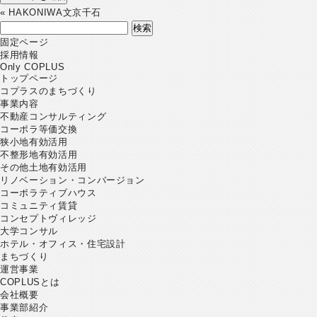
«
HAKONIWA文京千石
検
索:
固定ページ
採用情報
Only COPLUS
トップページ
コプラスのまちづくり
事業内容
不動産コンサルティング
コーポラ等価交換
狭小地有効活用
不整形地有効活用
その他土地有効活用
リノベーション・コンバージョン
コーポラティブハウス
コミュニティ賃貸
コンセプトヴィレッジ
大学コンサル
ホテル・オフィス・住宅設計
まちづくり
運営事業
COPLUSとは
会社概要
事業部紹介