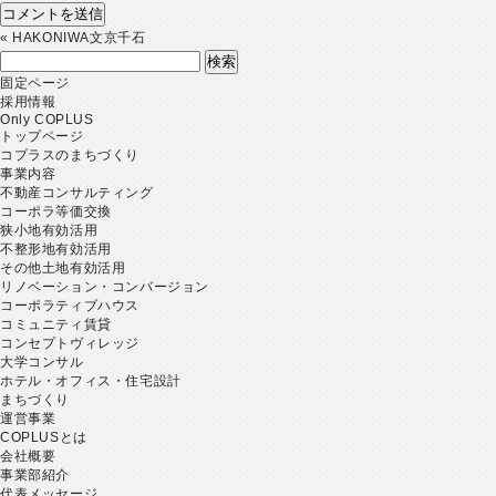
«
HAKONIWA文京千石
検
索:
固定ページ
採用情報
Only COPLUS
トップページ
コプラスのまちづくり
事業内容
不動産コンサルティング
コーポラ等価交換
狭小地有効活用
不整形地有効活用
その他土地有効活用
リノベーション・コンバージョン
コーポラティブハウス
コミュニティ賃貸
コンセプトヴィレッジ
大学コンサル
ホテル・オフィス・住宅設計
まちづくり
運営事業
COPLUSとは
会社概要
事業部紹介
代表メッセージ