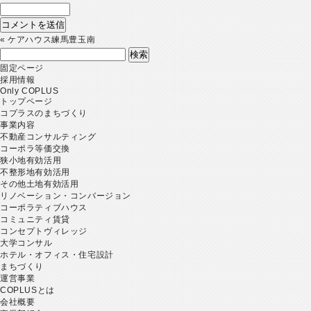
«
ケアハウス練馬豊玉南
検
索:
固定ページ
採用情報
Only COPLUS
トップページ
コプラスのまちづくり
事業内容
不動産コンサルティング
コーポラ等価交換
狭小地有効活用
不整形地有効活用
その他土地有効活用
リノベーション・コンバージョン
コーポラティブハウス
コミュニティ賃貸
コンセプトヴィレッジ
大学コンサル
ホテル・オフィス・住宅設計
まちづくり
運営事業
COPLUSとは
会社概要