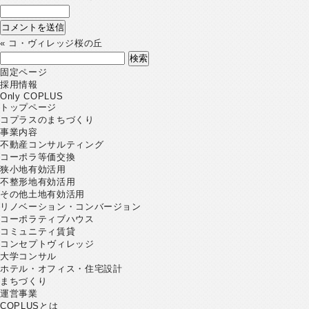
«
コ・ヴィレッジ桜の丘
検
索:
固定ページ
採用情報
Only COPLUS
トップページ
コプラスのまちづくり
事業内容
不動産コンサルティング
コーポラ等価交換
狭小地有効活用
不整形地有効活用
その他土地有効活用
リノベーション・コンバージョン
コーポラティブハウス
コミュニティ賃貸
コンセプトヴィレッジ
大学コンサル
ホテル・オフィス・住宅設計
まちづくり
運営事業
COPLUSとは