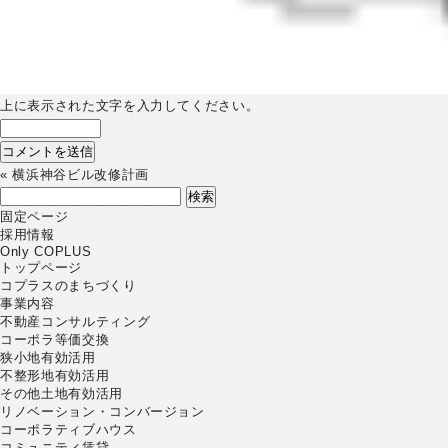
上に表示された文字を入力してください。
«
横浜神谷ビル改修計画
検
索:
固定ページ
採用情報
Only COPLUS
トップページ
コプラスのまちづくり
事業内容
不動産コンサルティング
コーポラ等価交換
狭小地有効活用
不整形地有効活用
その他土地有効活用
リノベーション・コンバージョン
コーポラティブハウス
コミュニティ賃貸