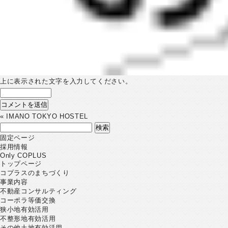
上に表示された文字を入力してください。
«
IMANO TOKYO HOSTEL
検
索:
固定ページ
採用情報
Only COPLUS
トップページ
コプラスのまちづくり
事業内容
不動産コンサルティング
コーポラ等価交換
狭小地有効活用
不整形地有効活用
その他土地有効活用