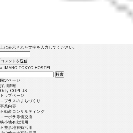
上に表示された文字を入力してください。
«
IMANO TOKYO HOSTEL
検
索:
固定ページ
採用情報
Only COPLUS
トップページ
コプラスのまちづくり
事業内容
不動産コンサルティング
コーポラ等価交換
狭小地有効活用
不整形地有効活用
その他土地有効活用