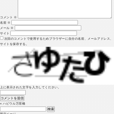
コメント
※
名前
※
メール
※
サイト
次回のコメントで使用するためブラウザーに自分の名前、メールアドレス、
サイトを保存する。
上に表示された文字を入力してください。
«
ハビウル万世橋
検
索:
固定ページ