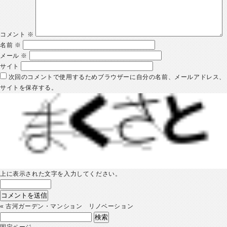
コメント
※
名前
※
メール
※
サイト
次回のコメントで使用するためブラウザーに自分の名前、メールアドレス、
サイトを保存する。
上に表示された文字を入力してください。
«
古河ガーデン・マンション リノベーション
検
索:
固定ページ