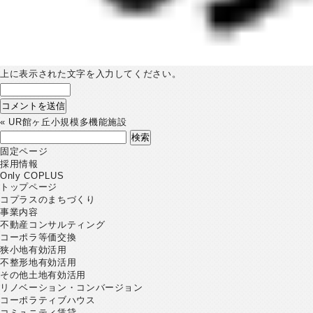
上に表示された文字を入力してください。
«
UR館ヶ丘小規模多機能施設
検
索:
固定ページ
採用情報
Only COPLUS
トップページ
コプラスのまちづくり
事業内容
不動産コンサルティング
コーポラ等価交換
狭小地有効活用
不整形地有効活用
その他土地有効活用
リノベーション・コンバージョン
コーポラティブハウス
コミュニティ賃貸