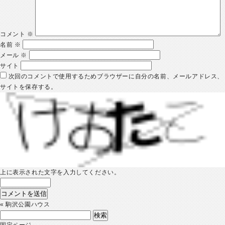
コメント
※
名前
※
メール
※
サイト
次回のコメントで使用するためブラウザーに自分の名前、メールアドレス、
サイトを保存する。
上に表示された文字を入力してください。
«
駒沢公園ハウス
検
索:
固定ページ