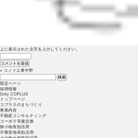
上に表示された文字を入力してください。
«
コノイエ東中野
検
索:
固定ページ
採用情報
Only COPLUS
トップページ
コプラスのまちづくり
事業内容
不動産コンサルティング
コーポラ等価交換
狭小地有効活用
不整形地有効活用
その他土地有効活用