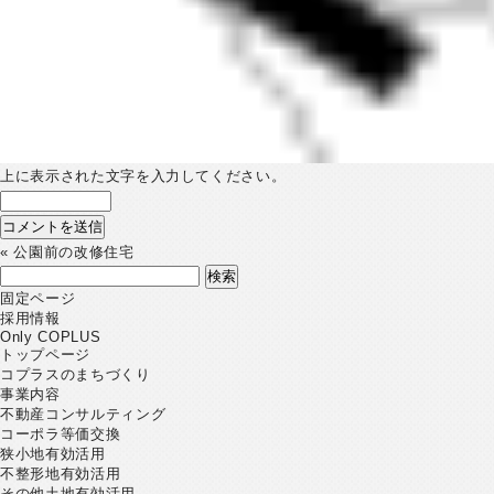
上に表示された文字を入力してください。
«
公園前の改修住宅
検
索:
固定ページ
採用情報
Only COPLUS
トップページ
コプラスのまちづくり
事業内容
不動産コンサルティング
コーポラ等価交換
狭小地有効活用
不整形地有効活用
その他土地有効活用