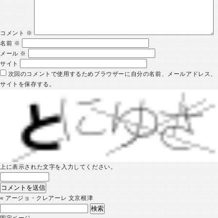
コメント
※
名前
※
メール
※
サイト
次回のコメントで使用するためブラウザーに自分の名前、メールアドレス、
サイトを保存する。
上に表示された文字を入力してください。
«
アージョ・クレアーレ 文京根津
検
索:
固定ページ