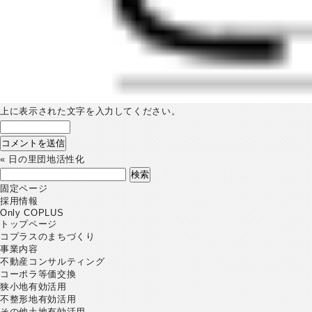
上に表示された文字を入力してください。
«
日の里団地活性化
検
索:
固定ページ
採用情報
Only COPLUS
トップページ
コプラスのまちづくり
事業内容
不動産コンサルティング
コーポラ等価交換
狭小地有効活用
不整形地有効活用
その他土地有効活用