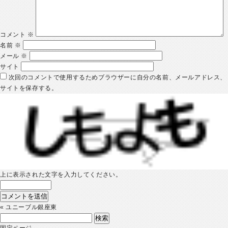
コメント
※
名前
※
メール
※
サイト
次回のコメントで使用するためブラウザーに自分の名前、メールアドレス、
サイトを保存する。
上に表示された文字を入力してください。
«
ユニーブル銀座東
検
索:
固定ページ