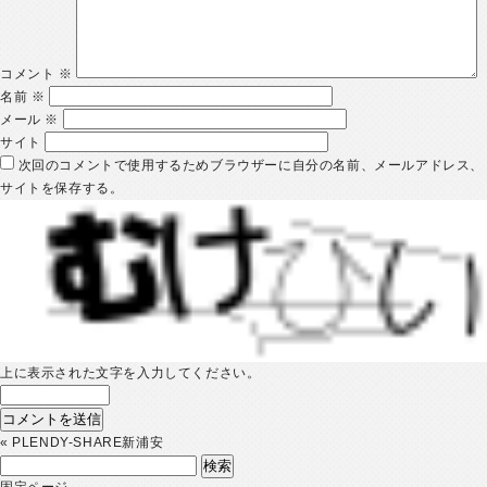
コメント
※
名前
※
メール
※
サイト
次回のコメントで使用するためブラウザーに自分の名前、メールアドレス、
サイトを保存する。
上に表示された文字を入力してください。
«
PLENDY-SHARE新浦安
検
索:
固定ページ