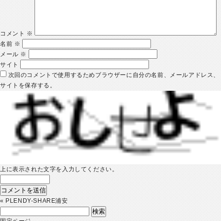
コメント
※
名前
※
メール
※
サイト
次回のコメントで使用するためブラウザーに自分の名前、メールアドレス、
サイトを保存する。
上に表示された文字を入力してください。
«
PLENDY-SHARE浦安
検
索:
固定ページ