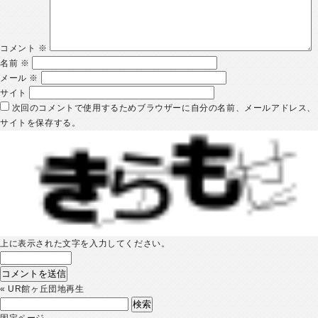
コメント
※
名前
※
メール
※
サイト
次回のコメントで使用するためブラウザーに自分の名前、メールアドレス、
サイトを保存する。
上に表示された文字を入力してください。
«
UR館ヶ丘団地再生
検
索:
固定ページ