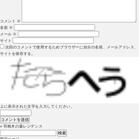
コメント
※
名前
※
メール
※
サイト
次回のコメントで使用するためブラウザーに自分の名前、メールアドレス、
サイトを保存する。
上に表示された文字を入力してください。
«
羽根木の森レジデンス
検
索:
固定ページ