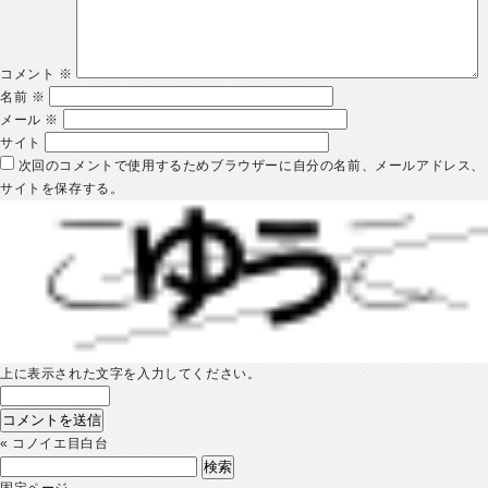
コメント
※
名前
※
メール
※
サイト
次回のコメントで使用するためブラウザーに自分の名前、メールアドレス、
サイトを保存する。
上に表示された文字を入力してください。
«
コノイエ目白台
検
索:
固定ページ