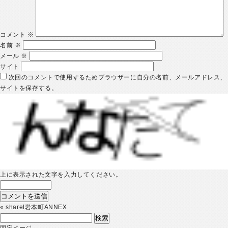
コメント
※
名前
※
メール
※
サイト
次回のコメントで使用するためブラウザーに自分の名前、メールアドレス、
サイトを保存する。
上に表示された文字を入力してください。
«
sharel岩本町ANNEX
検
索:
固定ページ