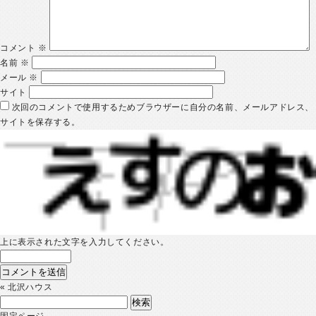
コメント
※
名前
※
メール
※
サイト
次回のコメントで使用するためブラウザーに自分の名前、メールアドレス、
サイトを保存する。
上に表示された文字を入力してください。
«
北沢ハウス
検
索:
固定ページ