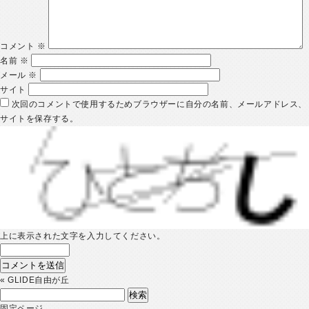
コメント
※
名前
※
メール
※
サイト
次回のコメントで使用するためブラウザーに自分の名前、メールアドレス、
サイトを保存する。
上に表示された文字を入力してください。
«
GLIDE自由が丘
検
索:
固定ページ