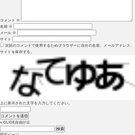
コメント
※
名前
※
メール
※
サイト
次回のコメントで使用するためブラウザーに自分の名前、メールアドレス、
サイトを保存する。
上に表示された文字を入力してください。
«
GLIDE自由が丘
検
索:
固定ページ