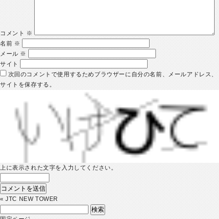
コメント
※
名前
※
メール
※
サイト
次回のコメントで使用するためブラウザーに自分の名前、メールアドレス、
サイトを保存する。
上に表示された文字を入力してください。
«
JTC NEW TOWER
検
索:
固定ページ