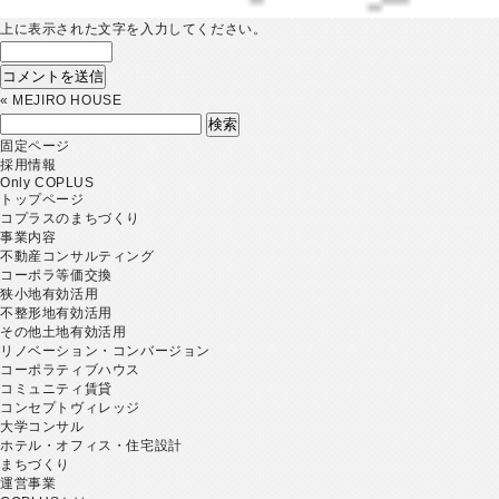
上に表示された文字を入力してください。
«
MEJIRO HOUSE
検
索:
固定ページ
採用情報
Only COPLUS
トップページ
コプラスのまちづくり
事業内容
不動産コンサルティング
コーポラ等価交換
狭小地有効活用
不整形地有効活用
その他土地有効活用
リノベーション・コンバージョン
コーポラティブハウス
コミュニティ賃貸
コンセプトヴィレッジ
大学コンサル
ホテル・オフィス・住宅設計
まちづくり
運営事業