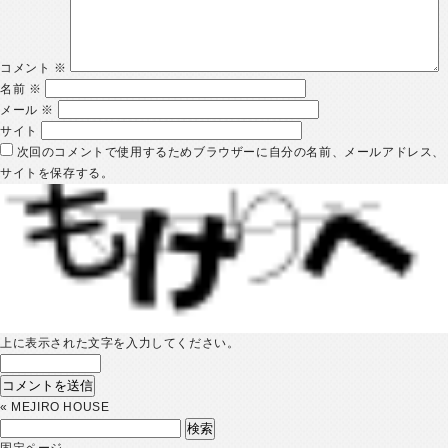
コメント
※
名前
※
メール
※
サイト
次回のコメントで使用するためブラウザーに自分の名前、メールアドレス、
サイトを保存する。
上に表示された文字を入力してください。
«
MEJIRO HOUSE
検
索:
固定ページ