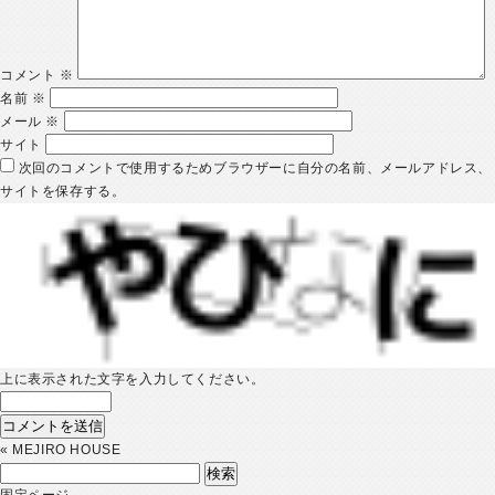
コメント
※
名前
※
メール
※
サイト
次回のコメントで使用するためブラウザーに自分の名前、メールアドレス、
サイトを保存する。
上に表示された文字を入力してください。
«
MEJIRO HOUSE
検
索:
固定ページ