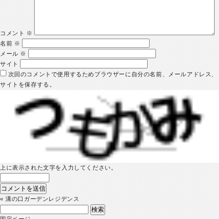
コメント
※
名前
※
メール
※
サイト
次回のコメントで使用するためブラウザーに自分の名前、メールアドレス、
サイトを保存する。
上に表示された文字を入力してください。
«
溝の口ガーデンレジデンス
検
索:
固定ページ