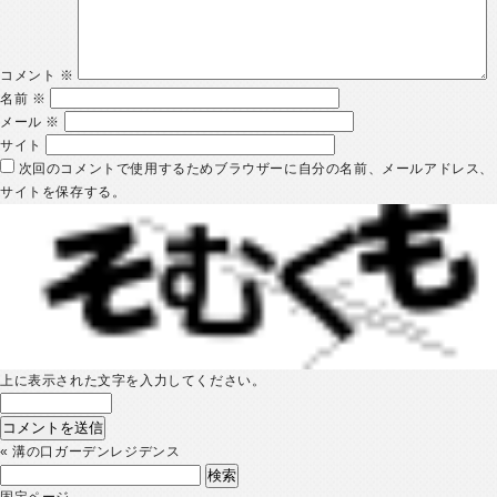
コメント
※
名前
※
メール
※
サイト
次回のコメントで使用するためブラウザーに自分の名前、メールアドレス、
サイトを保存する。
上に表示された文字を入力してください。
«
溝の口ガーデンレジデンス
検
索:
固定ページ