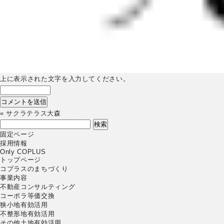
上に表示された文字を入力してください。
«
サクラテラス大森
検
索:
固定ページ
採用情報
Only COPLUS
トップページ
コプラスのまちづくり
事業内容
不動産コンサルティング
コーポラ等価交換
狭小地有効活用
不整形地有効活用
その他土地有効活用