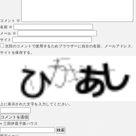
コメント
※
名前
※
メール
※
サイト
次回のコメントで使用するためブラウザーに自分の名前、メールアドレス、
サイトを保存する。
上に表示された文字を入力してください。
«
三田伊皿子坂ハウス
検
索:
固定ページ