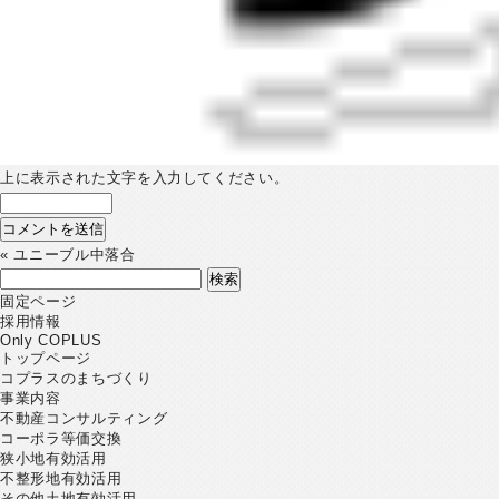
上に表示された文字を入力してください。
«
ユニーブル中落合
検
索:
固定ページ
採用情報
Only COPLUS
トップページ
コプラスのまちづくり
事業内容
不動産コンサルティング
コーポラ等価交換
狭小地有効活用
不整形地有効活用
その他土地有効活用