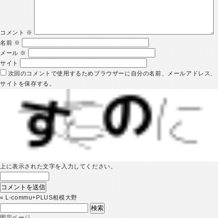
コメント
※
名前
※
メール
※
サイト
次回のコメントで使用するためブラウザーに自分の名前、メールアドレス、
サイトを保存する。
上に表示された文字を入力してください。
«
L-commu+PLUS相模大野
検
索:
固定ページ